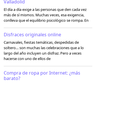
Valladolid
El día a día exige a las personas que den cada vez
más de sí mismos. Muchas veces, esa exigencia,
conlleva que el equilibrio psicológico se rompa. En
Disfraces originales online
Carnavales, fiestas temáticas, despedidas de
soltero… son muchas las celebraciones que a lo
largo del año incluyen un disfraz. Pero a veces
hacerse con uno de ellos de
Compra de ropa por Internet: ¿más
barato?
Comprar por Internet presenta innumerables
ventajas, y una de las que más interesa al usuario es
el ahorro económico. La compra de camisetas,
pantalones, vestidos y cualquier prenda
Seguridad en las motos
Nadie pone en duda que la tecnología ha