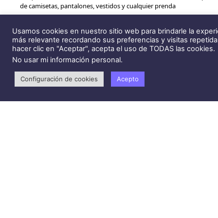
de camisetas, pantalones, vestidos y cualquier prenda
Seguridad en las motos
Usamos cookies en nuestro sitio web para brindarle la experi
más relevante recordando sus preferencias y visitas repetida
Nadie pone en duda que la tecnología ha revolucionado el mundo.
hacer clic en "Aceptar", acepta el uso de TODAS las cookies.
En el caso de la
industria del automóvil
ha ido acaparando
No usar mi información personal
.
elementos que han reducido de
forma clara su
Configuración de cookies
Acepto
Politica de privacidad
Politica de cookies
© Todos los derechos reservados 2024